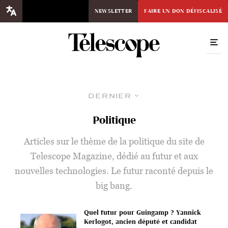
NEWSLETTER
FAIRE UN DON DÉFISCALISÉ
Dernier
Politique
Articles sur le thème de la politique du site de
Telescope Magazine, dédié au futur et aux
nouvelles technologies. Le futur raconté depuis le
big bang.
Quel futur pour Guingamp ? Yannick
Kerlogot, ancien député et candidat