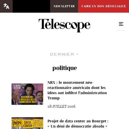
NEWSLETTER
FAIRE UN DON DÉFISCALISÉ
Dernier
politique
NRX : le mouvement néo-
réactionnaire américain dont les
idées ont infiltré l’administration
Trump
28 JUILLET 2026
Projet de data center au Bourget :
« Un déni de démocratie absolu »