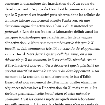
concerne la dynamique de l’inactivation du X au cours du
développement. L’équipe de Heard est la première à montrer
que le X paternel est inactivé puis réactivé dans les cellules de
la masse interne qui forment ensuite l’embryon, où une
deuxième vague d’inactivation a lieu
« du X maternel ou
paternel. »
Lors de ces études, la laboratoire définit aussi les
marques épigénétiques qui caractérisent les deux vagues
d’inactivation.
« Nous sommes tombés sur le fait que le X
inactif, en fait, commence très tôt au cour du développement,
ajoute Heard. V
ers deux à quatre cellules. Ainsi, on a pu
découvrir qu’à un moment, le X est réveillé, réactivé. Avant
d’être inactivé à nouveau. On a découvert que la plasticité de
cet état inactif est normale au cours du développement. »
Au
moment de la création de son laboratoire, le but d’Edith
Heard était non seulement de déterminer quelles étaient les
séquences nécessaires à l’inactivation du X, mais aussi
« les
facteurs permettant cette inactivation et cette mémoire
cellulaire. C’est les grands sujets auxquels mon laboratoire
travaille encore. »
A 60 ans, la généticienne n’est pas près de