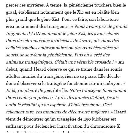
percer ces mystères. A terme, la généticienne touchera bien le
graal, établissant notamment que le Xic est en réalité bien
plus grand que le gène Xist. Pour ce faire, son laboratoire
créa notamment des transgènes
. « Nous avons pris de grands
fragments d’ADN contenant le gène Xist, les avons clonés
dans des chromosome artificielles de levure, mis dans des
cellules souches embryonnaires ou des œufs fécondées de
souris, se souvient la généticienne. Puis on a créé des
animaux transgéniques. C’était une véritable croisade ! »
Au
début, quand Heard observe ce qui se trame dans les souris
adultes munies du transgène, rien ne se passe. Elle décide
donc d’observer si le transgène fonctionne sur un embryon.
«
Et là, j’ai pleuré de joie,
dit-elle.
Notre transgène fonctionnait
dans l’embryon précoce. Après des années d’effort, j’avais
enfin le résultat qu’on espérait. J’étais très émue. C’est
tellement rare, ces moments de découverte majeurs ! »
Heard
vient de démontrer qu’un transgène de 450 kilobases est
suffisant pour déclencher l’inactivation du chromosome X
dans l’embryon précoce lors de la première vague