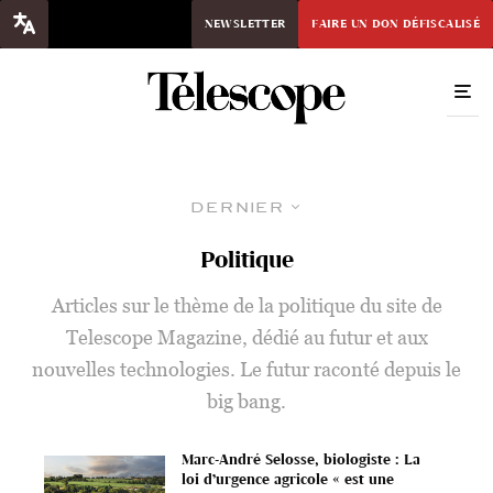
NEWSLETTER
FAIRE UN DON DÉFISCALISÉ
Dernier
Politique
Articles sur le thème de la politique du site de
Telescope Magazine, dédié au futur et aux
nouvelles technologies. Le futur raconté depuis le
big bang.
Marc-André Selosse, biologiste : La
loi d’urgence agricole « est une