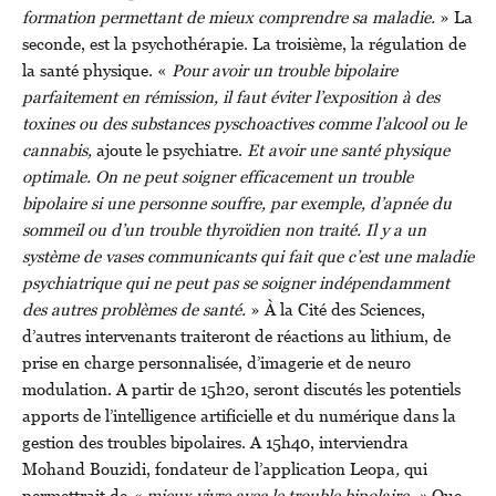
formation permettant de mieux comprendre sa maladie.
» La
seconde, est la psychothérapie. La troisième, la régulation de
la santé physique. «
Pour avoir un trouble bipolaire
parfaitement en rémission, il faut éviter l’exposition à des
toxines ou des substances pyschoactives comme l’alcool ou le
cannabis,
ajoute le psychiatre.
Et avoir une santé physique
optimale. On ne peut soigner efficacement un trouble
bipolaire si une personne souffre, par exemple, d’apnée du
sommeil ou d’un trouble thyroïdien non traité. Il y a un
système de vases communicants qui fait que c’est une maladie
psychiatrique qui ne peut pas se soigner indépendamment
des autres problèmes de santé.
» À la Cité des Sciences,
d’autres intervenants traiteront de réactions au lithium, de
prise en charge personnalisée, d’imagerie et de neuro
modulation. A partir de 15h20, seront discutés les potentiels
apports de l’intelligence artificielle et du numérique dans la
gestion des troubles bipolaires. A 15h40, interviendra
Mohand Bouzidi, fondateur de l’application Leopa
,
qui
permettrait de
« mieux vivre avec le trouble bipolaire. »
Que