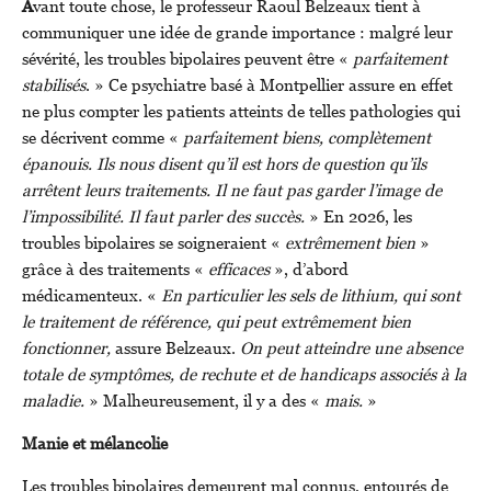
A
vant toute chose, le professeur Raoul Belzeaux tient à
communiquer une idée de grande importance : malgré leur
sévérité, les troubles bipolaires peuvent être «
parfaitement
stabilisés
. » Ce psychiatre basé à Montpellier assure en effet
ne plus compter les patients atteints de telles pathologies qui
se décrivent comme «
parfaitement biens, complètement
épanouis. Ils nous disent qu’il est hors de question qu’ils
arrêtent leurs traitements. Il ne faut pas garder l’image de
l’impossibilité. Il faut parler des succès.
» En 2026, les
troubles bipolaires se soigneraient «
extrêmement bien
»
grâce à des traitements «
efficaces
», d’abord
médicamenteux. «
En particulier les sels de lithium, qui sont
le traitement de référence, qui peut extrêmement bien
fonctionner,
assure Belzeaux.
On peut atteindre une absence
totale de symptômes, de rechute et de handicaps associés à la
maladie.
» Malheureusement, il y a des «
mais.
»
Manie et mélancolie
Les troubles bipolaires demeurent mal connus, entourés de