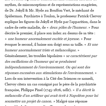
mythes, de misconceptions et de représentations exagérées,
de Dr. Jekyll & Mr. Hyde au Bouffon Vert, le méchant de
Spiderman. Psychiatre à Toulon, le professeur Patrick Clervoy
explique les figures de Jekyll et Hyde par l’apparition, dans le
cadre de cette maladie, de «
deux pôles de l’humeur.
» Pour
décrire le premier, il place son index au dessus de sa tête :
«
une humeur anormalement excitée et joyeuse.
» Pour
évoquer le second, il baisse son doigt sous sa taille. «
Et une
humeur anormalement triste et mélancolique.
»
Généralement, les troubles bipolaires « s
e caractérisent par
des oscillations de l’humeur qui se produisent
indépendamment de l’environnement. Ou qui sont des
réponses excessives aux stimulations de l’environnement.
»
Lors de son intervention à la Cité des Sciences ce samedi,
Clervoy citera un cas consigné par le père de la psychiatrie
française, Philippe Pinel (1745-1826, ndlr). «
Il a décrit la
mélancolie d’un artilleur qui avait écrit à Napoléon pour lui
soumettre un projet de canon. »
Malgré une réponse