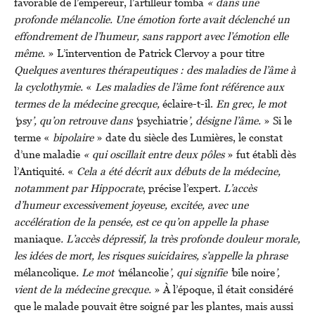
favorable de l’empereur, l’artilleur tomba
« dans une
profonde mélancolie. Une émotion forte avait déclenché un
effondrement de l’humeur, sans rapport avec l’émotion elle
même.
» L’intervention de Patrick Clervoy a pour titre
Quelques aventures thérapeutiques : des maladies de l’âme à
la cyclothymie.
«
Les maladies de l’âme font référence aux
termes de la médecine grecque,
éclaire-t-il.
En grec, le mot
‘
psy
’, qu’on retrouve dans ‘
psychiatrie
’, désigne l’âme.
» Si le
terme «
bipolaire
» date du siècle des Lumières, le constat
d’une maladie
« qui oscillait entre deux pôles
» fut établi dès
l’Antiquité. «
Cela a été décrit aux débuts de la médecine,
notamment par Hippocrate
, précise l’expert.
L’accès
d’humeur excessivement joyeuse, excitée, avec une
accélération de la pensée, est ce qu’on appelle la phase
maniaque
. L’accès dépressif, la très profonde douleur morale,
les idées de mort, les risques suicidaires, s’appelle la phrase
mélancolique
. Le mot ‘
mélancolie
’, qui signifie ‘
bile noire
’,
vient de la médecine grecque.
» À l’époque, il était considéré
que le malade pouvait être soigné par les plantes, mais aussi