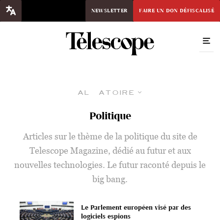
NEWSLETTER
FAIRE UN DON DÉFISCALISÉ
Aléatoire
Politique
Articles sur le thème de la politique du site de
Telescope Magazine, dédié au futur et aux
nouvelles technologies. Le futur raconté depuis le
big bang.
Le Parlement européen visé par des
logiciels espions