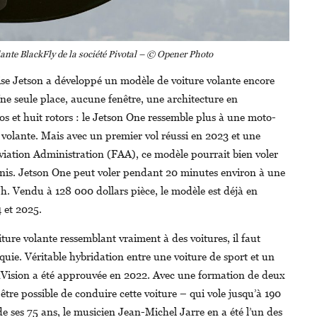
lante BlackFly de la société Pivotal – © Opener Photo
ise Jetson a développé un modèle de voiture volante encore
Une seule place, aucune fenêtre, une architecture en
s et huit rotors : le Jetson One ressemble plus à une moto-
 volante. Mais avec un premier vol réussi en 2023 et une
Aviation Administration (FAA), ce modèle pourrait bien voler
nis. Jetson One peut voler pendant 20 minutes environ à une
 Vendu à 128 000 dollars pièce, le modèle est déjà en
4 et 2025.
ture volante ressemblant vraiment à des voitures, il faut
quie. Véritable hybridation entre une voiture de sport et un
einVision a été approuvée en 2022. Avec une formation de deux
tre possible de conduire cette voiture – qui vole jusqu’à 190
 ses 75 ans, le musicien Jean-Michel Jarre en a été l’un des