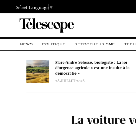
Select Language
▼
NEWS
POLITIQUE
RETROFUTURISME
TECH
Marc-André Selosse, biologiste : La loi
d’urgence agricole « est une insulte à la
démocratie »
28 JUILLET 2026
La voiture v