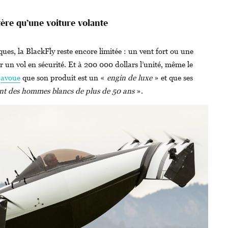
ère qu’une voiture volante
ues, la BlackFly reste encore limitée : un vent fort ou une
r un vol en sécurité. Et à 200 000 dollars l’unité, même le
n
avoue
que son produit est un «
engin de luxe
» et que ses
nt des hommes blancs de plus de 50 ans
».