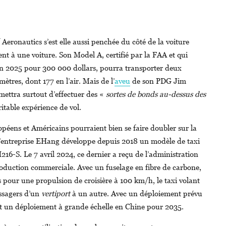
 Aeronautics s’est elle aussi penchée du côté de la voiture
nt à une voiture. Son Model A, certifié par la FAA et qui
en 2025 pour 300 000 dollars, pourra transporter deux
tres, dont 177 en l’air. Mais de l’
aveu
de son PDG Jim
mettra surtout d’effectuer des «
sortes de bonds au-dessus des
itable expérience de vol.
opéens et Américains pourraient bien se faire doubler sur la
L’entreprise EHang développe depuis 2018 un modèle de taxi
16-S. Le 7 avril 2024, ce dernier a reçu de l’administration
production commerciale. Avec un fuselage en fibre de carbone,
rs pour une propulsion de croisière à 100 km/h, le taxi volant
ssagers d’un
vertiport
à un autre. Avec un déploiement prévu
oit un déploiement à grande échelle en Chine pour 2035.