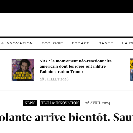
 & INNOVATION
ECOLOGIE
ESPACE
SANTE
LA 
NRX : le mouvement néo-réactionnaire
américain dont les idées ont infiltré
l’administration Trump
28 JUILLET 2026
NEWS
TECH & INNOVATION
·
26 AVRIL 2024
olante arrive bientôt. Sa