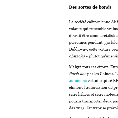
Des sortes de bonds
La société californienne Alef
volante qui ressemble vraime
devrait être commercialisé 
personnes pendant 330 kilomè
Dukhovny, cette voiture per
obstacles
» plutôt qu’une vér
Malgré tous ces efforts, Eur
finish line
par les Chinois. 
autonome
volant baptisé EH2
chinoise l’autorisation de 
seize hélices et seize moteu
pourra transporter deux pa
dès 2025, l’entreprise prév