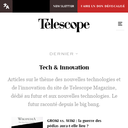
NEWSLETTER
FAIRE UN DON DÉFISCALISÉ
Dernier
Tech & Innovation
Articles sur le thème des nouvelles technologies et
de l’innovation du site de Telescope Magazine,
dédié au futur et aux nouvelles technologies. Le
futur raconté depuis le big bang.
GROKI vs. WIKI : la guerre des
pédias aura-t-elle lieu ?