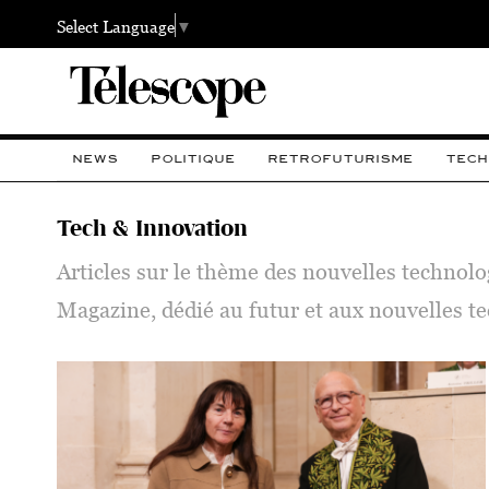
Select Language
▼
NEWS
POLITIQUE
RETROFUTURISME
TECH
Tech & Innovation
Articles sur le thème des nouvelles technolog
Magazine, dédié au futur et aux nouvelles te