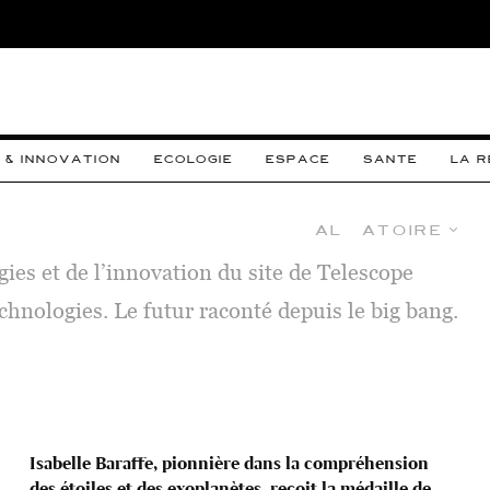
 & INNOVATION
ECOLOGIE
ESPACE
SANTE
LA 
Aléatoire
ies et de l’innovation du site de Telescope
chnologies. Le futur raconté depuis le big bang.
Isabelle Baraffe, pionnière dans la compréhension
des étoiles et des exoplanètes, reçoit la médaille de