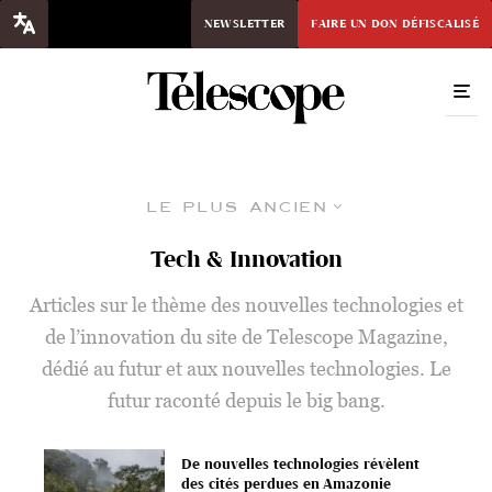
NEWSLETTER
FAIRE UN DON DÉFISCALISÉ
Le plus ancien
Tech & Innovation
Articles sur le thème des nouvelles technologies et
de l’innovation du site de Telescope Magazine,
dédié au futur et aux nouvelles technologies. Le
futur raconté depuis le big bang.
De nouvelles technologies révèlent
des cités perdues en Amazonie