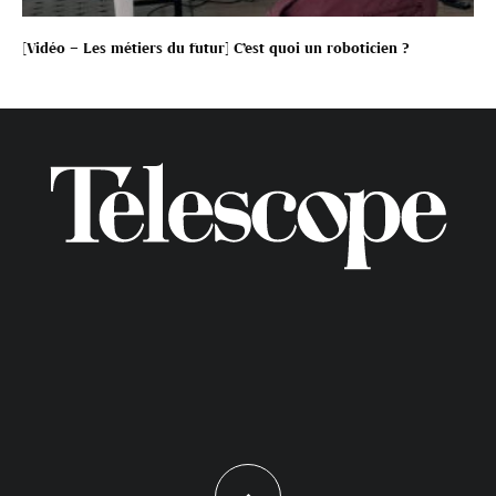
[Vidéo – Les métiers du futur] C’est quoi un roboticien ?