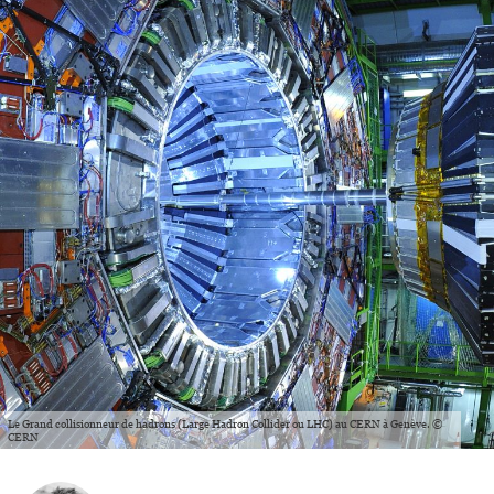
Le Grand collisionneur de hadrons (Large Hadron Collider ou LHC) au CERN à Genève. ©
CERN