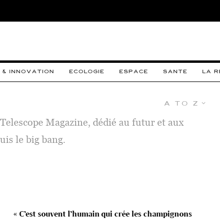
 & INNOVATION
ECOLOGIE
ESPACE
SANTE
LA 
A to Z
e Telescope Magazine, dédié au futur et aux
uis le big bang.
« C’est souvent l’humain qui crée les champignons