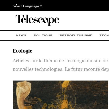
Select Language
▼
NEWS
POLITIQUE
RETROFUTURISME
TECH
Ecologie
Articles sur le thème de l’écologie du site d
nouvelles technologies. Le futur raconté dep