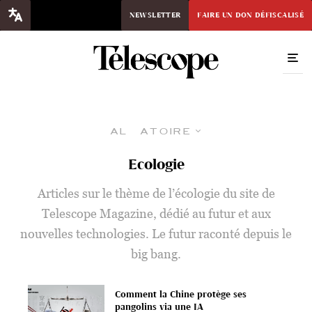
NEWSLETTER
FAIRE UN DON DÉFISCALISÉ
Aléatoire
Ecologie
Articles sur le thème de l’écologie du site de
Telescope Magazine, dédié au futur et aux
nouvelles technologies. Le futur raconté depuis le
big bang.
Comment la Chine protège ses
pangolins via une IA