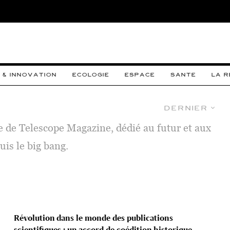
 & INNOVATION
ECOLOGIE
ESPACE
SANTE
LA 
Dernier
e de Telescope Magazine, dédié au futur et aux
uis le big bang.
Révolution dans le monde des publications
scientifiques : un accord de coédition historique