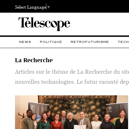
Select Language
▼
NEWS
POLITIQUE
RETROFUTURISME
TECH
La Recherche
Articles sur le thème de La Recherche du sit
nouvelles technologies. Le futur raconté dep