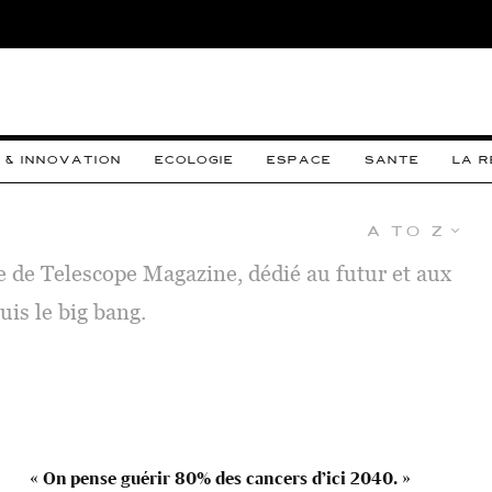
 & INNOVATION
ECOLOGIE
ESPACE
SANTE
LA 
A to Z
e de Telescope Magazine, dédié au futur et aux
uis le big bang.
« On pense guérir 80% des cancers d’ici 2040. »