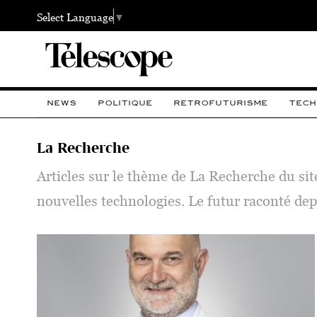
Select Language
▼
NEWS
POLITIQUE
RETROFUTURISME
TECH
La Recherche
Articles sur le thème de La Recherche du sit
nouvelles technologies. Le futur raconté dep