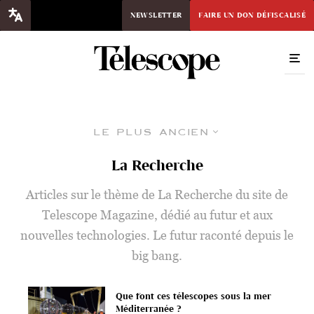
NEWSLETTER
FAIRE UN DON DÉFISCALISÉ
Le plus ancien
La Recherche
Articles sur le thème de La Recherche du site de
Telescope Magazine, dédié au futur et aux
nouvelles technologies. Le futur raconté depuis le
big bang.
Que font ces télescopes sous la mer
Méditerranée ?