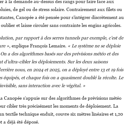
yer à la demande au-dessus des rangs pour faire face aux
pluies, de gel ou de stress solaire. Contrairement aux filets ou
istantes, Canopée a été pensée pour s’intégrer discrètement au
t oublier et laisse circuler sans contrainte les engins agricoles.
lution, par rapport à des serres tunnels par exemple, c’est de
ure »,
explique François Lemaire.
« Le système ne se déploie
. On a des algorithmes basés sur des prévisions météo et des
 d’ultra-cibler les déploiements. Sur les deux saisons
rrière nous, en 2024 et 2025, on a déployé entre 13 et 19 fois
es équipés, et chaque fois on a quasiment doublé la récolte. Le
 invisible, sans interaction avec le végétal. »
 la Canopée s’appuie sur des algorithmes de prévisions météo
pour cibler très précisément les moments de déploiement. La
’un textile technique enduit, couvre six mètres linéaires et 1,20
t a déjà été déposé.