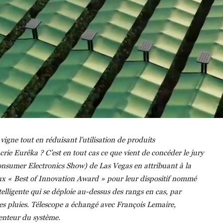
 vigne tout en réduisant l’utilisation de produits
crie Eurêka ? C’est en tout cas ce que vient de concéder le jury
onsumer Electronics Show) de Las Vegas en attribuant à la
ieux « Best of Innovation Award » pour leur dispositif nommé
lligente qui se déploie au-dessus des rangs en cas, par
tes pluies. Télescope a échangé avec François Lemaire,
venteur du système.