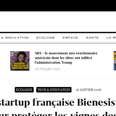
 & INNOVATION
ECOLOGIE
ESPACE
SANTE
LA 
NRX : le mouvement néo-réactionnaire
américain dont les idées ont infiltré
l’administration Trump
28 JUILLET 2026
ECOLOGIE
TECH & INNOVATION
·
16 JANVIER 2026
tartup française Bienesis
ur protéger les vignes des