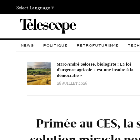
Select Language
▼
NEWS
POLITIQUE
RETROFUTURISME
TECH
Marc-André Selosse, biologiste : La loi
d’urgence agricole « est une insulte à la
démocratie »
28 JUILLET 2026
Primée au CES, la s
solution miracle po