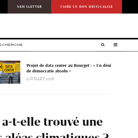
NEWSLETTER
FAIRE UN DON DÉFISCALISÉ
RECHERCHE
Projet de data center au Bourget : « Un déni
de démocratie absolu »
9 JUILLET 2026
 a-t-elle trouvé une
 aléas climatiques ?