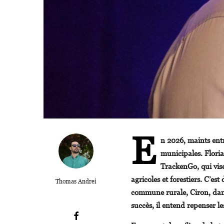
E
n 2026, maints ent
municipales. Floria
TrackenGo, qui vise 
agricoles et forestiers. C’e
Thomas Andrei
commune rurale, Ciron, dans
succès, il entend repenser l