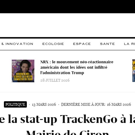
 & INNOVATION
ECOLOGIE
ESPACE
SANTE
LA 
NRX : le mouvement néo-réactionnaire
américain dont les idées ont infiltré
l’administration Trump
28 JUILLET 2026
POLITIQUE
·
13 MARS 2026
·
DERNIÈRE MISE À JOUR:
16 MARS 2026
e la stat-up TrackenGo à l
Mairie de Ciron