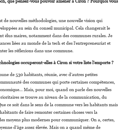
ech, que pensez-vous pouvoir amener à Ciron ? Pourquoi vous
st de nouvelles méthodologies, une nouvelle vision qui
veloppées au sein du conseil municipal. Cela changerait le
ment élus maires, notamment dans des communes rurales. Je
nces liées au monde de la tech et des l’entrepreneuriat et
nter les réflexions dans une commune.
chnologies occuperont-elles à Ciron si votre liste l’emporte ?
e de 530 habitants, réunie, avec d’autres petites
ommunauté des communes qui porte certaines compétences,
onomique… Mais, pour moi, quand on parle des nouvelles
prioritaires se trouve au niveau de la communication, du
Que ce soit dans le sens de la commune vers les habitants mais
habitants de faire remonter certaines choses vers la
des moyens plus modernes pour communiquer. On a, certes,
yenne d’âge assez élevée. Mais on a quand même de