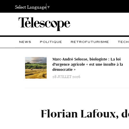
Select Language
▼
NEWS
POLITIQUE
RETROFUTURISME
TECH
Marc-André Selosse, biologiste : La loi
d’urgence agricole « est une insulte à la
démocratie »
28 JUILLET 2026
Florian Lafoux, d