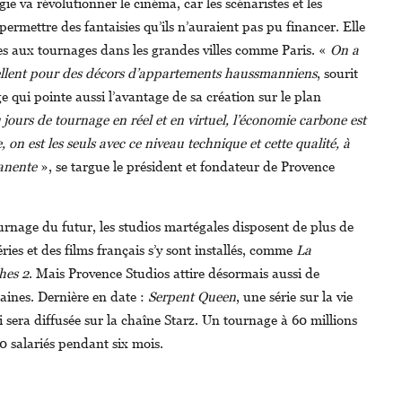
ie va révolutionner le cinéma, car les scénaristes et les
permettre des fantaisies qu’ils n’auraient pas pu financer. Elle
liées aux tournages dans les grandes villes comme Paris. «
On a
ellent pour des décors d’appartements haussmanniens
, sourit
e qui pointe aussi l’avantage de sa création sur le plan
 jours de tournage en réel et en virtuel, l’économie carbone est
 on est les seuls avec ce niveau technique et cette qualité, à
manente
», se targue le président et fondateur de Provence
urnage du futur, les studios martégales disposent de plus de
ies et des films français s’y sont installés, comme
La
hes 2
. Mais Provence Studios attire désormais aussi de
ines. Dernière en date :
Serpent Queen
, une série sur la vie
 sera diffusée sur la chaîne Starz. Un tournage à 60 millions
0 salariés pendant six mois.