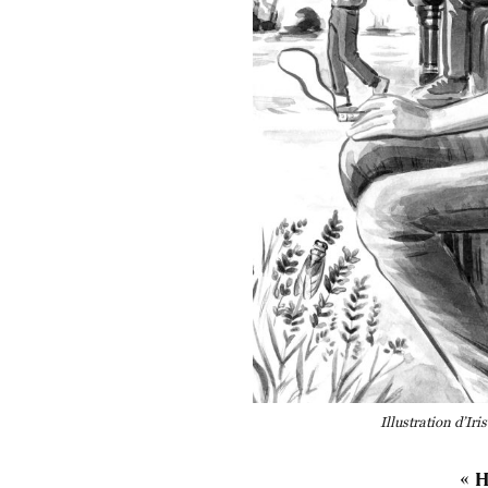
Illustration d’Ir
« H