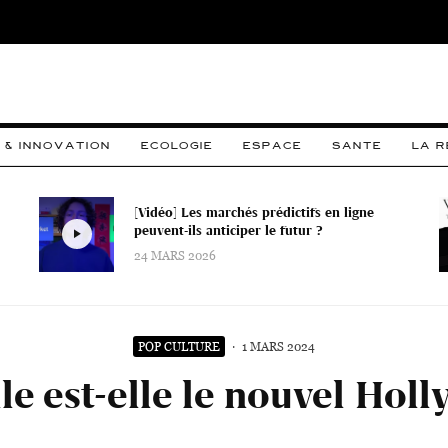
 & INNOVATION
ECOLOGIE
ESPACE
SANTE
LA 
[Vidéo] Les marchés prédictifs en ligne
peuvent-ils anticiper le futur ?
24 MARS 2026
POP CULTURE
·
1 MARS 2024
le est-elle le nouvel Hol