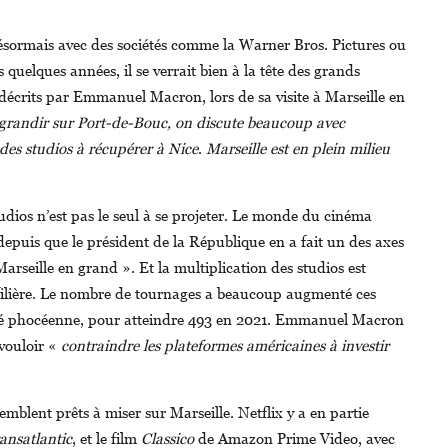
 désormais avec des sociétés comme la Warner Bros. Pictures ou
quelques années, il se verrait bien à la tête des grands
décrits par Emmanuel Macron, lors de sa visite à Marseille en
agrandir sur Port-de-Bouc, on discute beaucoup avec
 des studios à récupérer à Nice
.
Marseille est en plein milieu
dios n’est pas le seul à se projeter. Le monde du cinéma
 depuis que le président de la République en a fait un des axes
arseille en grand ». Et la multiplication des studios est
a filière. Le nombre de tournages a beaucoup augmenté ces
ité phocéenne, pour atteindre 493 en 2021. Emmanuel Macron
 vouloir «
contraindre les plateformes américaines à investir
.
emblent prêts à miser sur Marseille. Netflix y a en partie
ansatlantic
, et le film
Classico
de Amazon Prime Video, avec