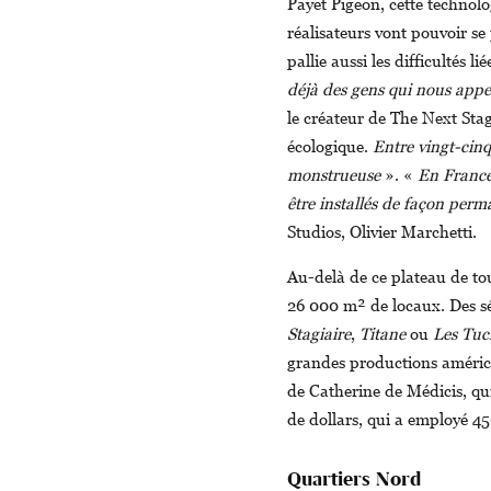
Payet Pigeon, cette technolog
réalisateurs vont pouvoir se 
pallie aussi les difficultés 
déjà des gens qui nous app
le créateur de The Next Stag
écologique.
Entre vingt-cinq
monstrueuse
». «
En France,
être installés de façon per
Studios, Olivier Marchetti.
Au-delà de ce plateau de to
26 000 m² de locaux. Des sér
Stagiaire
,
Titane
ou
Les Tuc
grandes productions américa
de Catherine de Médicis, qui
de dollars, qui a employé 45
Quartiers Nord