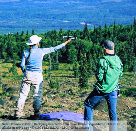
Susan Conway et Calvin Beck préparent le vol d'un drone lors de l'expédition du CNRS en
Alaska en août 2023 - © Cyril FRESILLON / LPG / CNRS Images