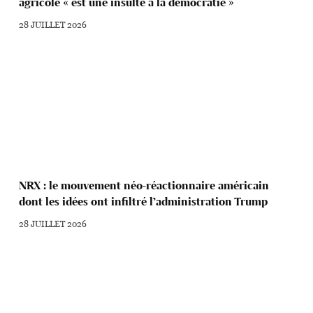
agricole « est une insulte à la démocratie »
28 JUILLET 2026
NRX : le mouvement néo-réactionnaire américain
dont les idées ont infiltré l’administration Trump
28 JUILLET 2026