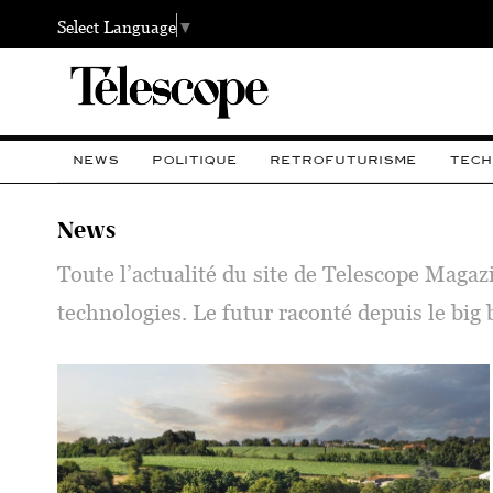
Select Language
▼
NEWS
POLITIQUE
RETROFUTURISME
TECH
News
Toute l’actualité du site de Telescope Magaz
technologies. Le futur raconté depuis le big 