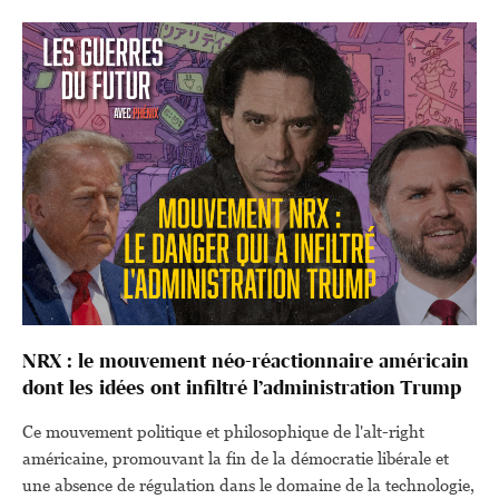
chance d'interroger Alekseï Pajitnov , son créateur russe, et
Henk Rogers le commercial qui a popularisé le jeu dans le
monde entier. Tout ça dans le décor de l'exposition "Video
Game and Music" à la Philharmonie de Paris.
NRX : le mouvement néo-réactionnaire américain
dont les idées ont infiltré l’administration Trump
Ce mouvement politique et philosophique de l'alt-right
américaine, promouvant la fin de la démocratie libérale et
une absence de régulation dans le domaine de la technologie,