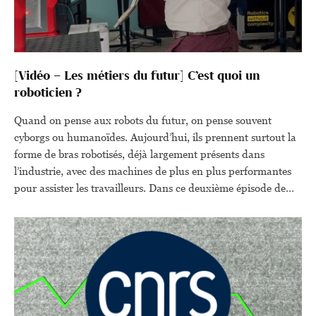
[Vidéo – Les métiers du futur] C’est quoi un
roboticien ?
Quand on pense aux robots du futur, on pense souvent
cyborgs ou humanoïdes. Aujourd’hui, ils prennent surtout la
forme de bras robotisés, déjà largement présents dans
l’industrie, avec des machines de plus en plus performantes
pour assister les travailleurs. Dans ce deuxième épisode de
“Métiers du futur”, Télescope est parti à la rencontre de
Jimmy, roboticien travaillant à Fuzzy Logic, une entreprise
qui développe des logiciels pour créer des robots automatisés,
pour souder dans les industries.