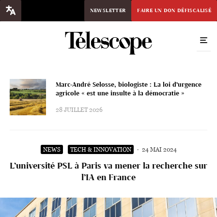
NEWSLETTER
FAIRE UN DON DÉFISCALISÉ
Marc-André Selosse, biologiste : La loi d’urgence
agricole « est une insulte à la démocratie »
28 JUILLET 2026
NEWS
TECH & INNOVATION
·
24 MAI 2024
L’université PSL à Paris va mener la recherche sur
l’IA en France