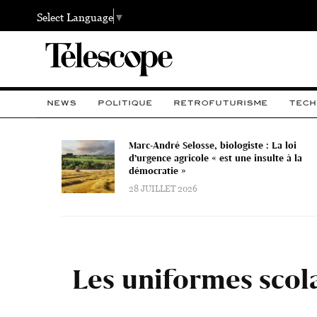
Select Language
▼
NEWS
POLITIQUE
RETROFUTURISME
TECH
Marc-André Selosse, biologiste : La loi
d’urgence agricole « est une insulte à la
démocratie »
28 JUILLET 2026
Les uniformes scolai