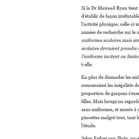
Si la Dr Mairead Ryan tient 
d’établir de façon irréfutabl
l’activité physique, celle-ci
années de recherche sur le s
uniformes scolaires mais sim
scolaires devraient prendre 
l’uniforme incitent ou limiten
t-elle.
En plus de dissuader les enf
creuseraient les inégalités 
proportion de garçons s’exer
filles. Mais lorsqu’on regarde
sans uniformes, et monte à 9
pincettes malgré tout, tant l
l’étude.
Selon Esther van Sluijs, co-a