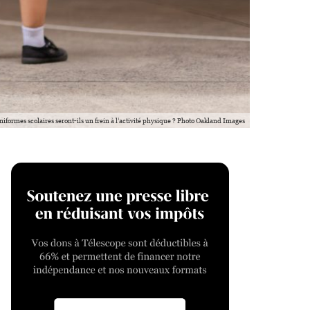
niformes scolaires seront-ils un frein à l’activité physique ? Photo Oakland Images