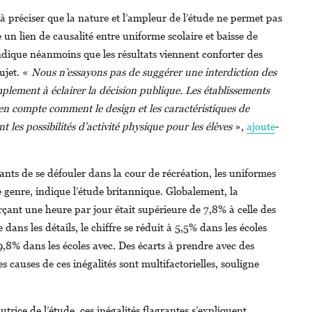
à préciser que la nature et l’ampleur de l’étude ne permet pas
e un lien de causalité entre uniforme scolaire et baisse de
 indique néanmoins que les résultats viennent conforter des
ujet. «
Nous n’essayons pas de suggérer une interdiction des
plement à éclairer la décision publique. Les établissements
en compte comment le design et les caractéristiques de
t les possibilités d’activité physique pour les élèves
»,
ajoute
-
ants de se défouler dans la cour de récréation, les uniformes
de genre, indique l’étude britannique. Globalement, la
çant une heure par jour était supérieure de 7,8% à celle des
 dans les détails, le chiffre se réduit à 5,5% dans les écoles
,8% dans les écoles avec. Des écarts à prendre avec des
es causes de ces inégalités sont multifactorielles, souligne
utrice de l’étude, ces inégalités flagrantes s’expliquent