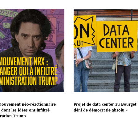
mouvement néo-réactionnaire
Projet de data center au Bourget 
dont les idées ont infiltré
déni de démocratie absolu »
tration Trump