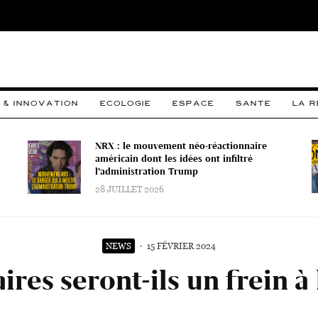
 & INNOVATION
ECOLOGIE
ESPACE
SANTE
LA 
NRX : le mouvement néo-réactionnaire
américain dont les idées ont infiltré
l’administration Trump
28 JUILLET 2026
NEWS
·
15 FÉVRIER 2024
res seront-ils un frein à 