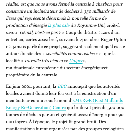
réalité, est que nous avons fermé la centrale à charbon pour
construire un incinérateur de déchets à 330 milliards de
livres qui représente désormais la nouvelle forme de
production d’énergie
la plus sale
du Royaume-Uni,
croit-il
savoir.
Génial, n’est-ce pas ?
» Coup de théâtre ! Lors d’un
entretien, certes assez bref, survenu le 4 octobre, Roger Upton
n’a jamais parlé de ce projet, suggérant seulement qu’il existe
autour du site des «
sensibilités commerciales
» et que la
localité «
travaille très bien avec
Uniper
»,
multinationale européenne du secteur énergétiqueet
propriétaire du la centrale.
En juin 2021, pourtant, la
BBC
annonçait que les autorités
locales avaient donné leur feu vert à la construction d’un
incinérateur connu sous le nom d’
EMERGE (East Midlands
Energy Re-Generation) Centre
qui brûlerait près de 500 000
tonnes de déchets par an et générait assez d’énergie pour 90
000 foyers. À l’époque, le projet fit grand bruit. Des
manifestations furent organisées par des groupes écologistes,