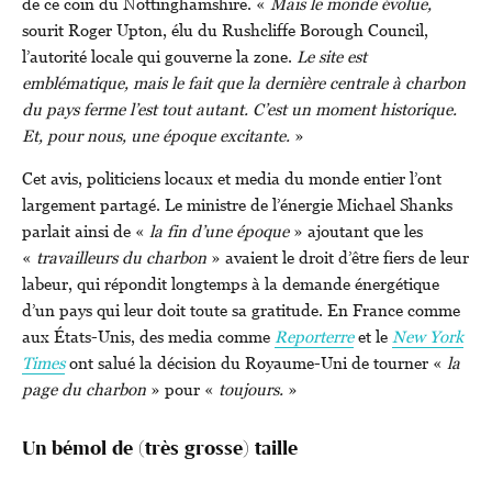
de ce coin du Nottinghamshire. «
Mais le monde évolue,
sourit Roger Upton, élu du Rushcliffe Borough Council,
l’autorité locale qui gouverne la zone.
Le site est
emblématique, mais le fait que la dernière centrale à charbon
du pays ferme l’est tout autant. C’est un moment historique.
Et, pour nous, une époque excitante.
»
Cet avis, politiciens locaux et media du monde entier l’ont
largement partagé. Le ministre de l’énergie Michael Shanks
parlait ainsi de «
la fin d’une époque
» ajoutant que les
«
travailleurs du charbon
» avaient le droit d’être fiers de leur
labeur, qui répondit longtemps à la demande énergétique
d’un pays qui leur doit toute sa gratitude. En France comme
aux États-Unis, des media comme
Reporterre
et le
New York
Times
ont salué la décision du Royaume-Uni de tourner «
la
page du charbon
» pour «
toujours.
»
Un bémol de (très grosse) taille