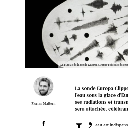
La plaque de la sonde Europa Clipper présente des gr
La sonde Europa Clippe
l’eau sous la glace d’E
ses radiations et tran
Florian Mattern
sera attachée, célébrant
eau est indispensa