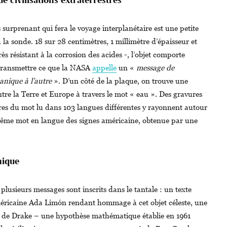
 surprenant qui fera le voyage interplanétaire est une petite
la sonde. 18 sur 28 centimètres, 1 millimètre d’épaisseur et
ès résistant à la corrosion des acides -, l’objet comporte
 transmettre ce que la NASA
appelle
un «
message de
nique à l’autre
». D’un côté de la plaque, on trouve une
entre la Terre et Europe à travers le mot « eau ». Des gravures
res du mot lu dans 103 langues différentes y rayonnent autour
même mot en langue des signes américaine, obtenue par une
mique
 plusieurs messages sont inscrits dans le tantale : un texte
méricaine Ada Limón rendant hommage à cet objet céleste, une
n de Drake – une hypothèse mathématique établie en 1961