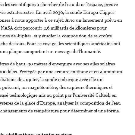
se les scientifiques à chercher de l’eau dans l’espace, preuve
 vie extraterrestre. En avril 2030, la sonde Europa Clipper
onses à nous apporter à ce sujet. Avec un lancement prévu en
a NASA doit parcourir 2,6 milliards de kilomètres pour
lunes de Jupiter, et y étudier la composition de sa croûte
ache dessous. Pour ce voyage, les scientifiques américains ont
d’une plaque comportant un message de l’humanité.
res de haut, 30 mètres d’envergure avec ses ailes solaires
 000 kilos. Protégée par une armure en titane et en aluminium
adiations de Jupiter, la sonde embarque avec elle un
a puissant, un magnétomètre, des capteurs thermiques et
nsé technologique mis au point par l’université Caltech en
ystères de la glace d’Europe, analyser la composition de l’eau
ls changements de température pour déterminer si une forme
de civilisations extraterrestres