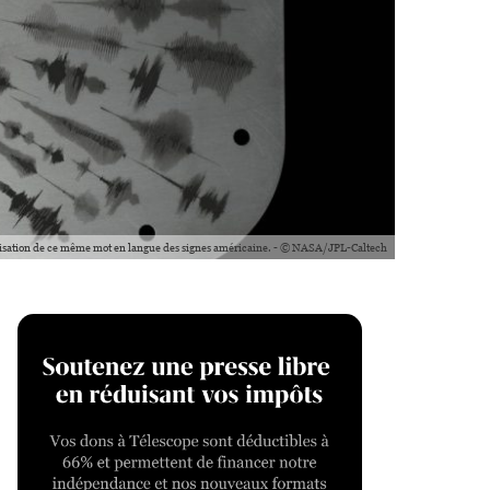
bolisation de ce même mot en langue des signes américaine. - © NASA/JPL-Caltech