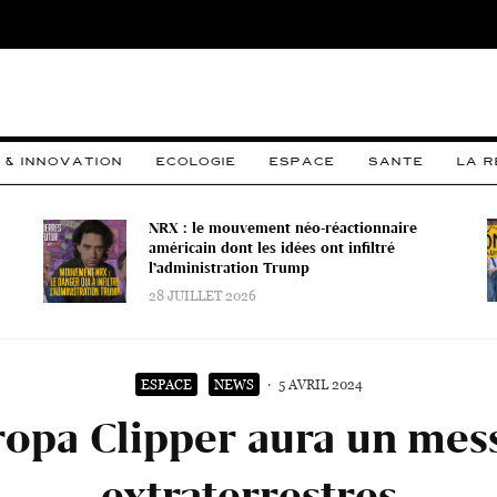
 & INNOVATION
ECOLOGIE
ESPACE
SANTE
LA 
NRX : le mouvement néo-réactionnaire
américain dont les idées ont infiltré
l’administration Trump
28 JUILLET 2026
ESPACE
NEWS
·
5 AVRIL 2024
opa Clipper aura un mes
extraterrestres