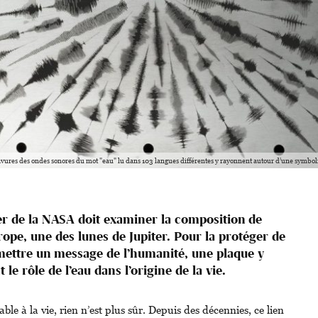
avures des ondes sonores du mot "eau" lu dans 103 langues différentes y rayonnent autour d’une sym
r de la NASA doit examiner la composition de
urope, une des lunes de Jupiter. Pour la protéger de
smettre un message de l’humanité, une plaque y
 le rôle de l’eau dans l’origine de la vie.
ble à la vie, rien n’est plus sûr. Depuis des décennies, ce lien