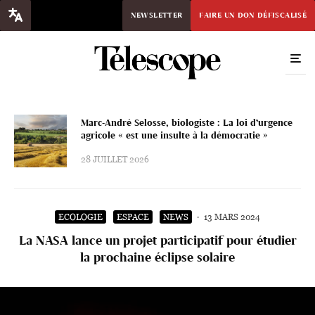
NEWSLETTER
FAIRE UN DON DÉFISCALISÉ
Marc-André Selosse, biologiste : La loi d’urgence
agricole « est une insulte à la démocratie »
28 JUILLET 2026
ECOLOGIE
ESPACE
NEWS
·
13 MARS 2024
La NASA lance un projet participatif pour étudier
la prochaine éclipse solaire