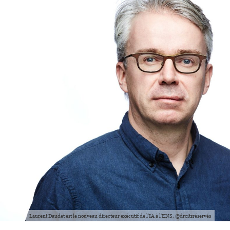
Laurent Daudet est le nouveau directeur exécutif de l'IA à l'ENS. @droitsréservés