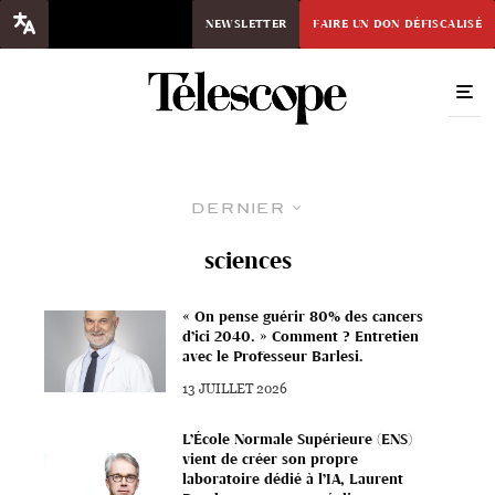
NEWSLETTER
FAIRE UN DON DÉFISCALISÉ
Dernier
sciences
« On pense guérir 80% des cancers
d’ici 2040. » Comment ? Entretien
avec le Professeur Barlesi.
13 JUILLET 2026
L’École Normale Supérieure (ENS)
vient de créer son propre
laboratoire dédié à l’IA, Laurent