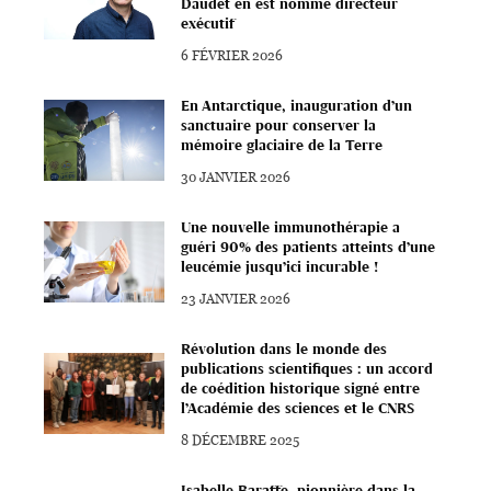
Daudet en est nommé directeur
exécutif
6 FÉVRIER 2026
En Antarctique, inauguration d’un
sanctuaire pour conserver la
mémoire glaciaire de la Terre
30 JANVIER 2026
Une nouvelle immunothérapie a
guéri 90% des patients atteints d’une
leucémie jusqu’ici incurable !
23 JANVIER 2026
Révolution dans le monde des
publications scientifiques : un accord
de coédition historique signé entre
l’Académie des sciences et le CNRS
8 DÉCEMBRE 2025
Isabelle Baraffe, pionnière dans la