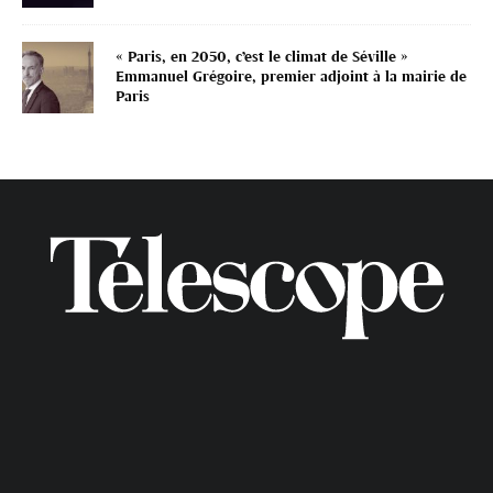
« Paris, en 2050, c’est le climat de Séville »
Emmanuel Grégoire, premier adjoint à la mairie de
Paris