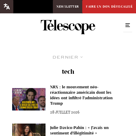
NEWSLETTER
FAIRE UN DON DÉFISCALISÉ
Dernier
tech
NRX : le mouvement néo-
réactionnaire américain dont les
idées ont infiltré l’administration
Trump
28 JUILLET 2026
Julie Davico-Pahin : « J’avais un
sentiment d’illégitimité »