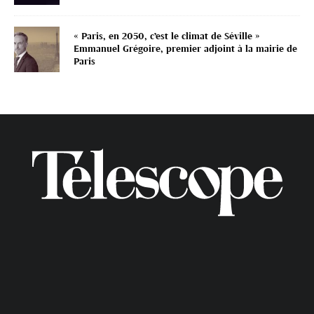
« Paris, en 2050, c’est le climat de Séville »
Emmanuel Grégoire, premier adjoint à la mairie de
Paris