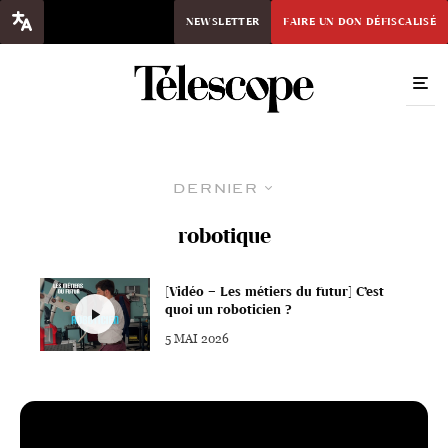
NEWSLETTER
FAIRE UN DON DÉFISCALISÉ
Dernier
robotique
[Vidéo – Les métiers du futur] C’est
quoi un roboticien ?
5 MAI 2026