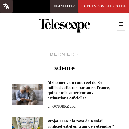
NEWSLETTER
FAIRE UN DON DÉFISCALISÉ
Dernier
science
Alzheimer : un coût réel de 35
milliards d’euros par an en France,
quinze fois supérieur aux
estimations officielles
23 OCTOBRE 2025
Projet ITER : le rêve d’un soleil
artificiel est-il en train de s’éteindre ?