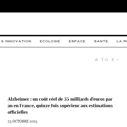
 & INNOVATION
ECOLOGIE
ESPACE
SANTE
LA 
A to Z
Alzheimer : un coût réel de 35 milliards d’euros par
an en France, quinze fois supérieur aux estimations
officielles
23 OCTOBRE 2025