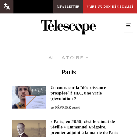
NEWSLETTER
FAIRE UN DON DÉFISCALISÉ
Aléatoire
Paris
Un cours sur la “décroissance
prospère” à HEC, une vraie
(r)évolution ?
12 FÉVRIER 2026
« Paris, en 2050, c’est le climat de
Séville » Emmanuel Grégoire,
premier adjoint à la mairie de Paris