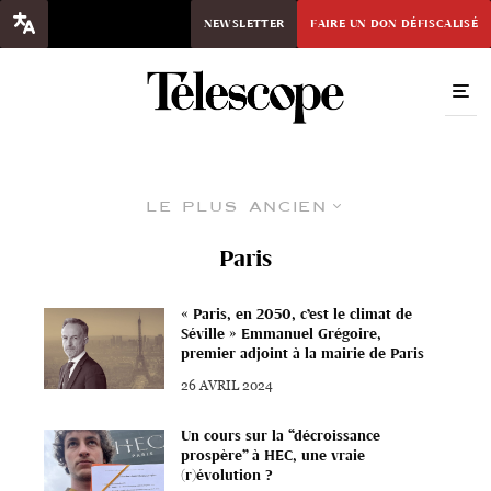
NEWSLETTER
FAIRE UN DON DÉFISCALISÉ
Le plus ancien
Paris
« Paris, en 2050, c’est le climat de
Séville » Emmanuel Grégoire,
premier adjoint à la mairie de Paris
26 AVRIL 2024
Un cours sur la “décroissance
prospère” à HEC, une vraie
(r)évolution ?