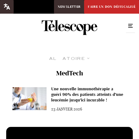
NEWSLETTER
FAIRE UN DON DÉFISCALISÉ
Aléatoire
MedTech
Une nouvelle immunothérapie a
guéri 90% des patients atteints d’une
leucémie jusqu’ici incurable !
23 JANVIER 2026