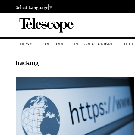
Select Language
▼
NEWS
POLITIQUE
RETROFUTURISME
TECH
hacking