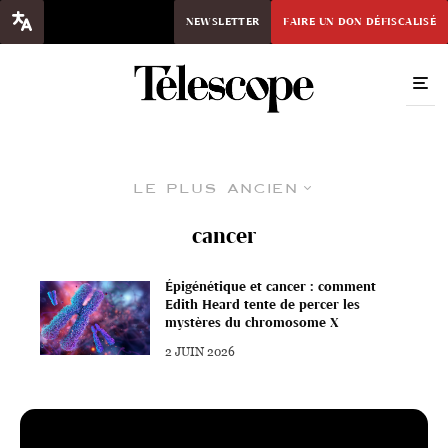
NEWSLETTER
FAIRE UN DON DÉFISCALISÉ
Le plus ancien
cancer
Épigénétique et cancer : comment
Edith Heard tente de percer les
mystères du chromosome X
2 JUIN 2026