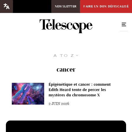
NEWSLETTER
FAIRE UN DON DÉFISCALISÉ
A to Z
cancer
Épigénétique et cancer : comment
Edith Heard tente de percer les
mystères du chromosome X
2 JUIN 2026