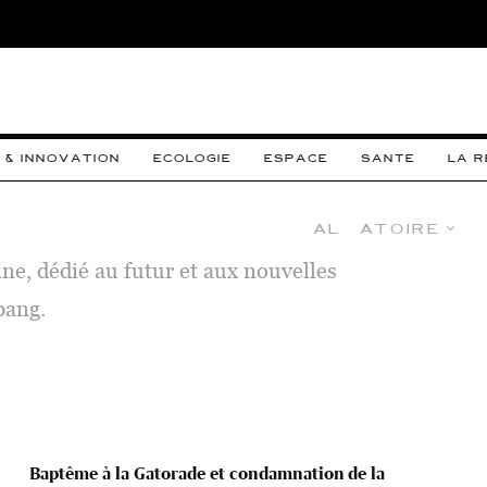
 & INNOVATION
ECOLOGIE
ESPACE
SANTE
LA 
Aléatoire
ine, dédié au futur et aux nouvelles
bang.
Baptême à la Gatorade et condamnation de la