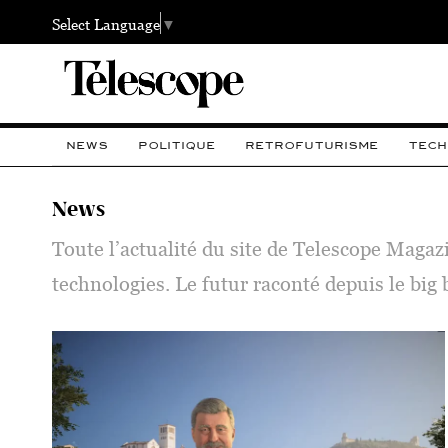
Select Language
▼
NEWS
POLITIQUE
RETROFUTURISME
TECH
News
Toute l’actualité du site de Telescope Magaz
technologies. Le futur raconté depuis le big 